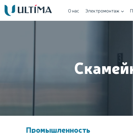
О нас
Электромонтаж
П
Скамей
Промышленность