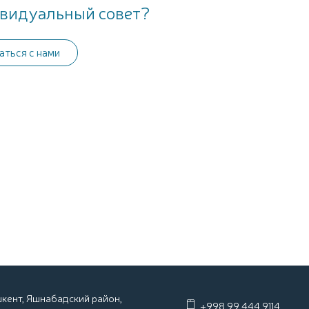
видуальный совет?
аться с нами
ашкент, Яшнабадский район,
+998 99 444 9114