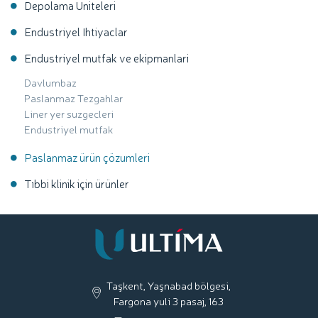
Depolama Uniteleri
Endustriyel Ihtiyaclar
Endustriyel mutfak ve ekipmanlari
Davlumbaz
Paslanmaz Tezgahlar
Liner yer suzgecleri
Endustriyel mutfak
Paslanmaz ürün çözumleri
Tıbbi klinik için ürünler
Taşkent, Yaşnabad bölgesi,
Fargona yuli 3 pasaj, 163