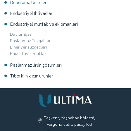
Depolama Uniteleri
Endustriyel Ihtiyaclar
Endustriyel mutfak ve ekipmanlari
Davlumbaz
Paslanmaz Tezgahlar
Liner yer suzgecleri
Endustriyel mutfak
Paslanmaz ürün çözumleri
Tıbbi klinik için ürünler
Taşkent, Yaşnabad bölgesi,
Fargona yuli 3 pasaj, 163