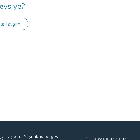
tevsiye?
le iletişim
Taşkent, Yaşnabad bölgesi,
+998 99 444 9114